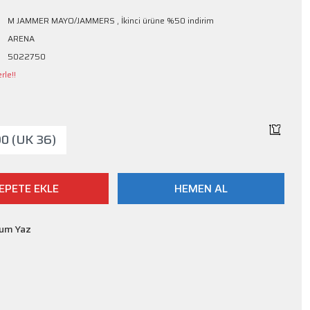
M JAMMER MAYO/JAMMERS
,
İkinci ürüne %50 indirim
ARENA
5022750
rle!!
90 (UK 36)
EPETE EKLE
HEMEN AL
rum Yaz