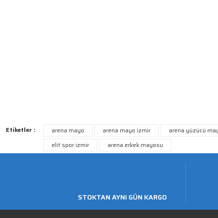
Etiketler :
arena mayo
arena mayo izmir
arena yüzücü ma
elit spor izmir
arena erkek mayosu
STOKTAN AYNI GÜN KARGO