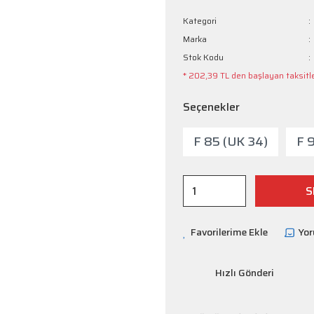
Kategori
Marka
Stok Kodu
* 202,39 TL den başlayan taksitle
Seçenekler
F 85 (UK 34)
F 
S
Yo
Hızlı Gönderi