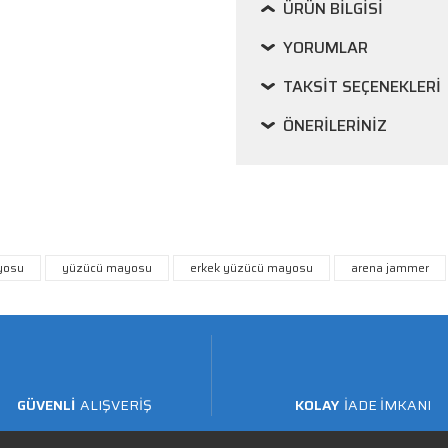
ÜRÜN BILGISI
YORUMLAR
TAKSIT SEÇENEKLERI
ÖNERILERINIZ
yosu
yüzücü mayosu
erkek yüzücü mayosu
arena jammer
GÜVENLİ
ALIŞVERİŞ
KOLAY
İADE İMKANI