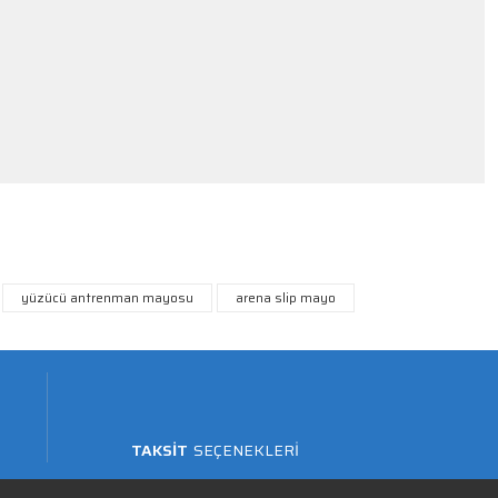
yüzücü antrenman mayosu
arena slip mayo
TAKSİT
SEÇENEKLERİ