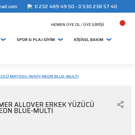
mail.com
0 232 489 49 50
-
0 530 238 57 40
HEMEN ÜYE OL
ÜYE GIRIŞI
/
SPOR & PLAJ GİYİM
KİŞİSEL BAKIM
ZÜCÜ MAYOSU /NAVY-NEON BLUE-MULTI
MER ALLOVER ERKEK YÜZÜCÜ
EON BLUE-MULTI