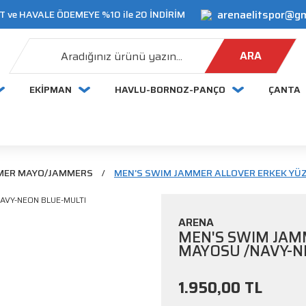
arenaelitspor@g
 ve HAVALE ÖDEMEYE %10 ile 20 İNDİRİM
ARA
EKİPMAN
HAVLU-BORNOZ-PANÇO
ÇANTA
MER MAYO/JAMMERS
MEN'S SWIM JAMMER ALLOVER ERKEK YÜ
ARENA
MEN'S SWIM JAM
MAYOSU /NAVY-N
1.950,00 TL