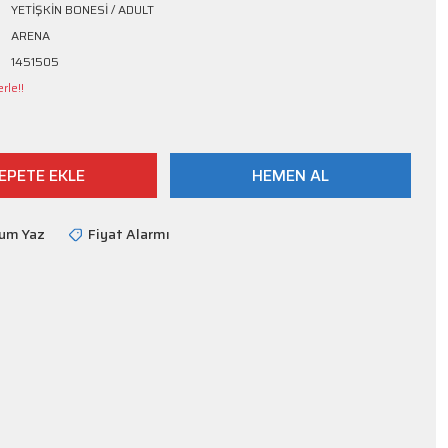
YETİŞKİN BONESİ / ADULT
ARENA
1451505
rle!!
EPETE EKLE
HEMEN AL
rum Yaz
Fiyat Alarmı