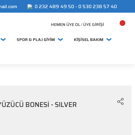
mail.com
0 232 489 49 50
-
0 530 238 57 40
HEMEN ÜYE OL
ÜYE GIRIŞI
/
SPOR & PLAJ GİYİM
KİŞİSEL BAKIM
YÜZÜCÜ BONESİ - SILVER