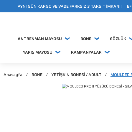
AYNI GÜN KARGO VE VADE FARKSIZ 3 TAKSİT İMKANI! EFT
ANTRENMAN MAYOSU
BONE
GÖZLÜK
YARIŞ MAYOSU
KAMPANYALAR
Anasayfa
BONE
YETİŞKİN BONESİ / ADULT
MOULDED P