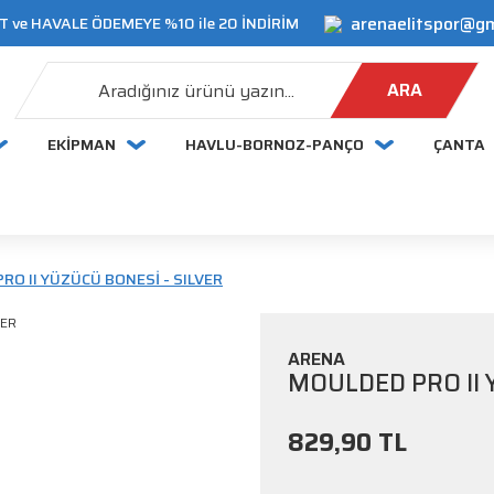
arenaelitspor@g
 ve HAVALE ÖDEMEYE %10 ile 20 İNDİRİM
ARA
EKİPMAN
HAVLU-BORNOZ-PANÇO
ÇANTA
RO II YÜZÜCÜ BONESİ - SILVER
ARENA
MOULDED PRO II 
829,90 TL