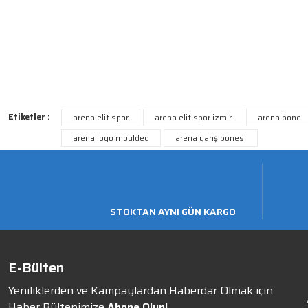
Etiketler :
arena elit spor
arena elit spor izmir
arena bone
arena logo moulded
arena yarış bonesi
STOKTAN AYNI GÜN KARGO
E-Bülten
Yeniliklerden ve Kampaylardan Haberdar Olmak için
Haber Bültenimize
Abone Olun!