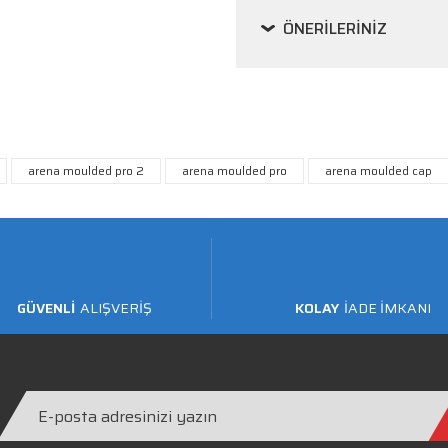
ÖNERILERINIZ
arena moulded pro 2
arena moulded pro
arena moulded cap
GÜVENLİ
ALIŞVERİŞ
KOLAY
İADE İMKANI