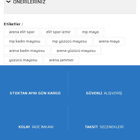
ÖNERILERINIZ
Etiketler :
arena elit spor
elit spor izmir
mp mayo
mp kadın mayosu
mp yüzücü mayosu
arena mayo
arena kadın mayosu
arena yüzücü mayosu
yüzücü mayosu
arena jammer
STOKTAN AYNI GÜN KARGO
GÜVENLİ
ALIŞVERİŞ
KOLAY
İADE İMKANI
TAKSİT
SEÇENEKLERİ