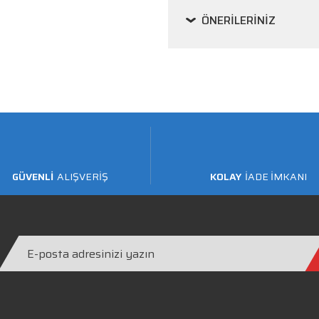
ÖNERILERINIZ
GÜVENLİ
ALIŞVERİŞ
KOLAY
İADE İMKANI