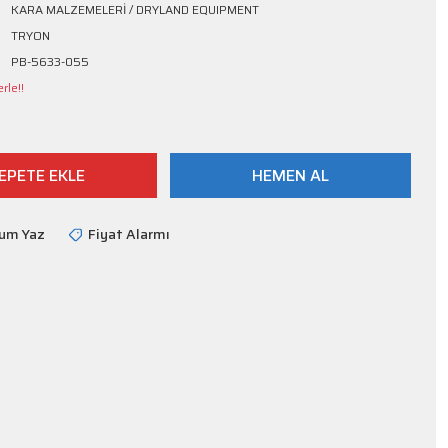
KARA MALZEMELERİ / DRYLAND EQUIPMENT
TRYON
PB-5633-055
rle!!
EPETE EKLE
HEMEN AL
rum Yaz
Fiyat Alarmı