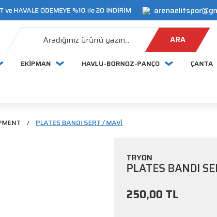
arenaelitspor@g
 ve HAVALE ÖDEMEYE %10 ile 20 İNDİRİM
ARA
EKİPMAN
HAVLU-BORNOZ-PANÇO
ÇANTA
IPMENT
PLATES BANDI SERT / MAVİ
TRYON
PLATES BANDI SE
250,00 TL