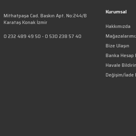
Kurumsal
Mithatpaşa Cad. Baskın Apt. No:244/B
Karataş Konak İzmir
Hakkımızda
Mağazalarımı
0 232 489 49 50
-
0 530 238 57 40
Bize Ulaşın
Banka Hesap B
Havale Bildir
Değişim/İade 