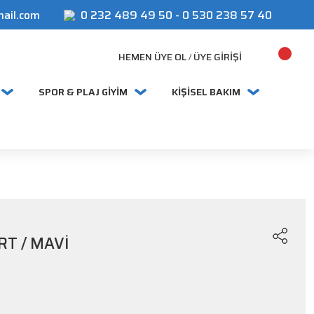
mail.com
0 232 489 49 50
-
0 530 238 57 40
HEMEN ÜYE OL
ÜYE GIRIŞI
/
SPOR & PLAJ GİYİM
KİŞİSEL BAKIM
RT / MAVİ