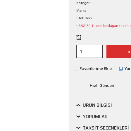
Kategori
Marka
Stok Kodu
* 352,79 TL den başlayan taksitler
S
Yo
Hızlı Gönderi
ÜRÜN BILGISI
YORUMLAR
TAKSIT SEÇENEKLERI