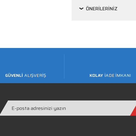
ÖNERILERINIZ
GÜVENLİ
ALIŞVERİŞ
KOLAY
İADE İMKANI