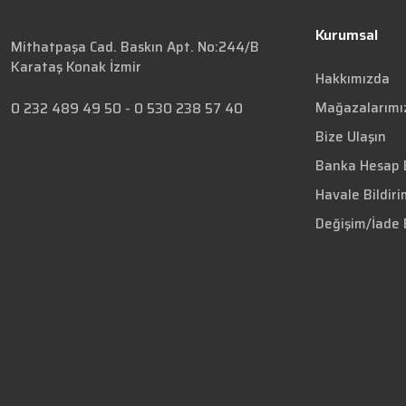
Kurumsal
Mithatpaşa Cad. Baskın Apt. No:244/B
Karataş Konak İzmir
Hakkımızda
Mağazalarımı
0 232 489 49 50
-
0 530 238 57 40
Bize Ulaşın
Banka Hesap B
Havale Bildir
Değişim/İade 