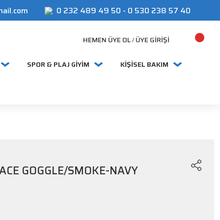
mail.com
0 232 489 49 50
-
0 530 238 57 40
HEMEN ÜYE OL
ÜYE GIRIŞI
/
SPOR & PLAJ GİYİM
KİŞİSEL BAKIM
RACE GOGGLE/SMOKE-NAVY