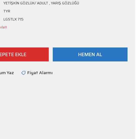
YETİŞKİN GÖZLÜK/ ADULT
,
YARIŞ GÖZLÜĞÜ
TYR
LGSTLX 715
le!!
EPETE EKLE
HEMEN AL
rum Yaz
Fiyat Alarmı