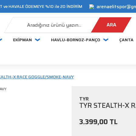
arenaelitspor@g
 ve HAVALE ÖDEMEYE %10 ile 20 İNDİRİM
ARA
EKİPMAN
HAVLU-BORNOZ-PANÇO
ÇANTA
EALTH-X RACE GOGGLE/SMOKE-NAVY
TYR
TYR STEALTH-X 
3.399,00 TL