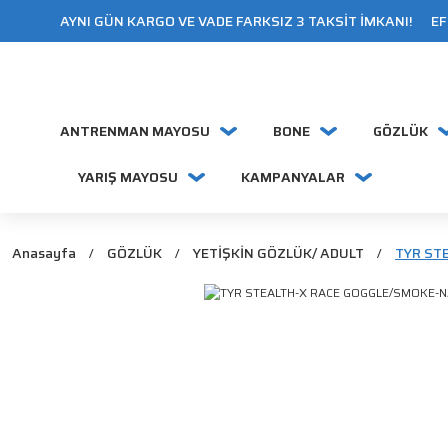
AYNI GÜN KARGO VE VADE FARKSIZ 3 TAKSİT İMKANI! EFT
ANTRENMAN MAYOSU
BONE
GÖZLÜK
YARIŞ MAYOSU
KAMPANYALAR
Anasayfa
GÖZLÜK
YETİŞKİN GÖZLÜK/ ADULT
TYR ST