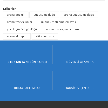
Etiketler :
arena gözlük
yüzücü gözlüğü
arena yüzücü gözlüğü
arena tracks junior
yüzücü malzemeleri izmir
çocuk yüzücü gözlüğü
arena tracks junior mirror
arena elit spor
elit spor izmir
STOKTAN AYNI GÜN KARGO
GÜVENLİ
ALIŞVERİŞ
KOLAY
İADE İMKANI
TAKSİT
SEÇENEKLERİ