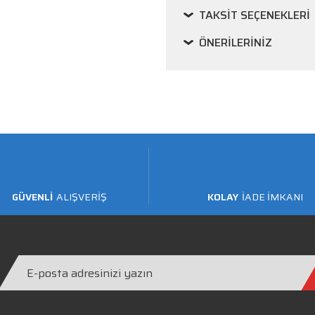
TAKSIT SEÇENEKLERI
ÖNERILERINIZ
GÜVENLİ
ALIŞVERİŞ
KOLAY
İADE İMKANI