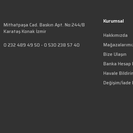
Kurumsal
Mithatpaşa Cad. Baskın Apt. No:244/B
Karataş Konak İzmir
Hakkımızda
Mağazalarımı
0 232 489 49 50
-
0 530 238 57 40
Bize Ulaşın
Banka Hesap B
Havale Bildir
Değişim/İade 