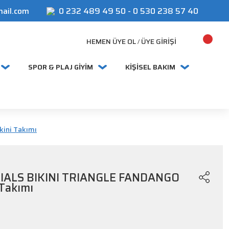
mail.com
0 232 489 49 50
-
0 530 238 57 40
HEMEN ÜYE OL
ÜYE GIRIŞI
/
SPOR & PLAJ GİYİM
KİŞİSEL BAKIM
ini Takımı
IALS BIKINI TRIANGLE FANDANGO
 Takımı