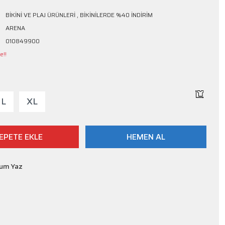
BİKİNİ VE PLAJ ÜRÜNLERİ
,
BİKİNİLERDE %40 İNDİRİM
ARENA
010849900
e!!
L
XL
EPETE EKLE
HEMEN AL
rum Yaz