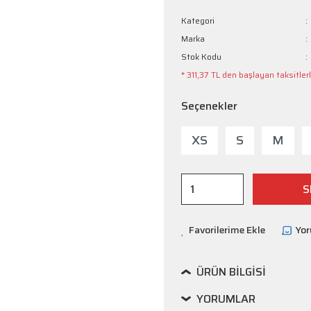
Kategori
Marka
Stok Kodu
* 311,37 TL den başlayan taksitlerl
Seçenekler
XS
S
M
S
Yo
ÜRÜN BILGISI
YORUMLAR