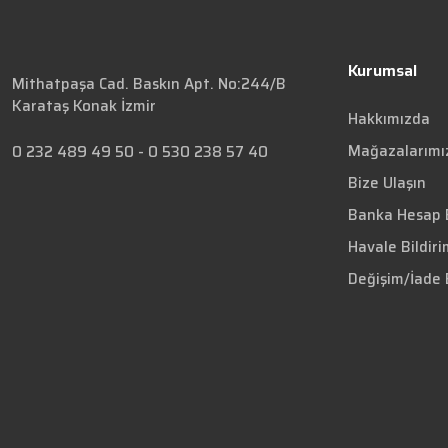
Kurumsal
Mithatpaşa Cad. Baskın Apt. No:244/B
Karataş Konak İzmir
Hakkımızda
Mağazalarımı
0 232 489 49 50
-
0 530 238 57 40
Bize Ulaşın
Banka Hesap B
Havale Bildir
Değişim/İade 