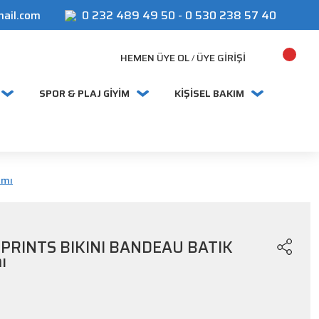
mail.com
0 232 489 49 50
-
0 530 238 57 40
HEMEN ÜYE OL
ÜYE GIRIŞI
/
SPOR & PLAJ GİYİM
KİŞİSEL BAKIM
ımı
PRINTS BIKINI BANDEAU BATIK
ı