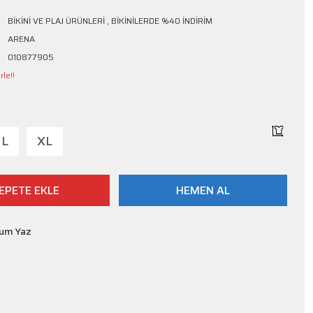
BİKİNİ VE PLAJ ÜRÜNLERİ
,
BİKİNİLERDE %40 İNDİRİM
ARENA
010877905
le!!
L
XL
EPETE EKLE
HEMEN AL
rum Yaz