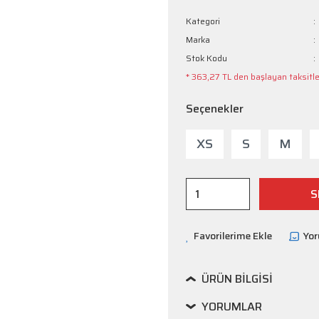
Kategori
Marka
Stok Kodu
* 363,27 TL den başlayan taksitler
Seçenekler
XS
S
M
S
Yo
ÜRÜN BILGISI
YORUMLAR