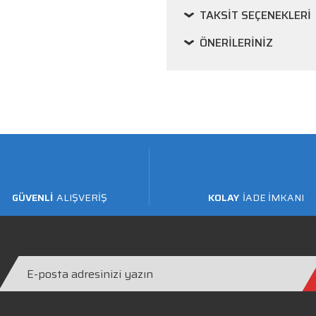
TAKSIT SEÇENEKLERI
ÖNERILERINIZ
GÜVENLİ
ALIŞVERİŞ
KOLAY
İADE İMKANI