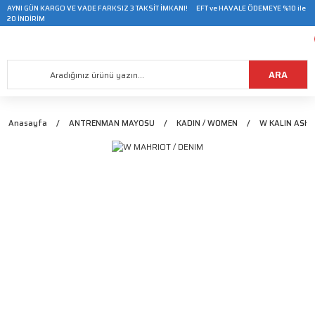
AYNI GÜN KARGO VE VADE FARKSIZ 3 TAKSİT İMKANI! EFT ve HAVALE ÖDEMEYE %10 ile
20 İNDİRİM
ARA
Anasayfa
ANTRENMAN MAYOSU
KADIN / WOMEN
W KALIN ASKI