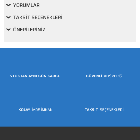
YORUMLAR
TAKSIT SEÇENEKLERI
ÖNERILERINIZ
STOKTAN AYNI GÜN KARGO
GÜVENLİ
ALIŞVERİŞ
KOLAY
İADE İMKANI
TAKSİT
SEÇENEKLERİ