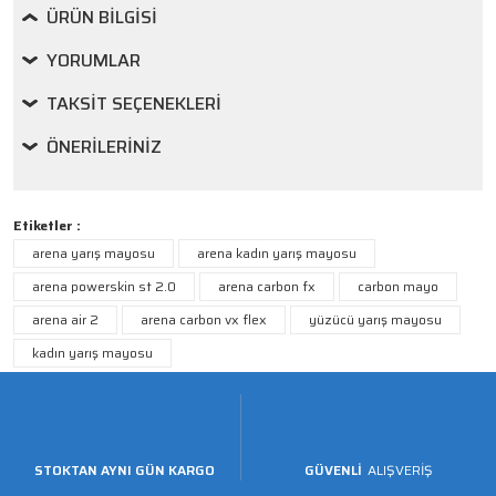
ÜRÜN BILGISI
YORUMLAR
TAKSIT SEÇENEKLERI
ÖNERILERINIZ
Etiketler :
arena yarış mayosu
arena kadın yarış mayosu
arena powerskin st 2.0
arena carbon fx
carbon mayo
arena air 2
arena carbon vx flex
yüzücü yarış mayosu
kadın yarış mayosu
STOKTAN AYNI GÜN KARGO
GÜVENLİ
ALIŞVERİŞ