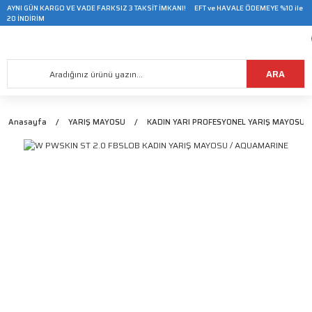
AYNI GÜN KARGO VE VADE FARKSIZ 3 TAKSİT İMKANI! EFT ve HAVALE ÖDEMEYE %10 ile
20 İNDİRİM
ARA
Anasayfa
YARIŞ MAYOSU
KADIN YARI PROFESYONEL YARIŞ MAYOSU