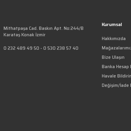
Kurumsal
Mithatpaşa Cad. Baskın Apt. No:244/B
Karataş Konak İzmir
Hakkımızda
Mağazalarımı
0 232 489 49 50
-
0 530 238 57 40
Bize Ulaşın
Banka Hesap B
Havale Bildir
Değişim/İade 