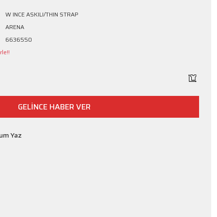
W INCE ASKILI/THIN STRAP
ARENA
6636550
le!!
GELİNCE HABER VER
rum Yaz