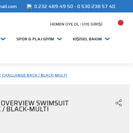
mail.com
0 232 489 49 50
-
0 530 238 57 40
HEMEN ÜYE OL
ÜYE GIRIŞI
/
SPOR & PLAJ GİYİM
KİŞİSEL BAKIM
CHALLANGE BACK / BLACK-MULTI
 OVERVIEW SWIMSUIT
 / BLACK-MULTI