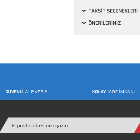
TAKSIT SEÇENEKLERI
ÖNERILERINIZ
GÜVENLİ
ALIŞVERİŞ
KOLAY
İADE İMKANI