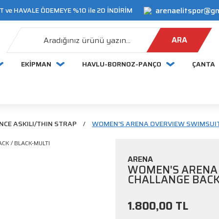
arenaelitspor@g
 ve HAVALE ÖDEMEYE %10 ile 20 İNDİRİM
ARA
EKİPMAN
HAVLU-BORNOZ-PANÇO
ÇANTA
NCE ASKILI/THIN STRAP
WOMEN'S ARENA OVERVIEW SWIMSUIT 
ARENA
WOMEN'S ARENA
CHALLANGE BACK
1.800,00 TL